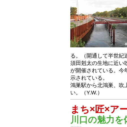
る。（開通して半世紀
須田剋太の生地に近い
が開催されている。今
示されている。
鴻巣駅から北鴻巣、吹
い。（Y.W.）
まち×匠×アート
川口の魅力を体