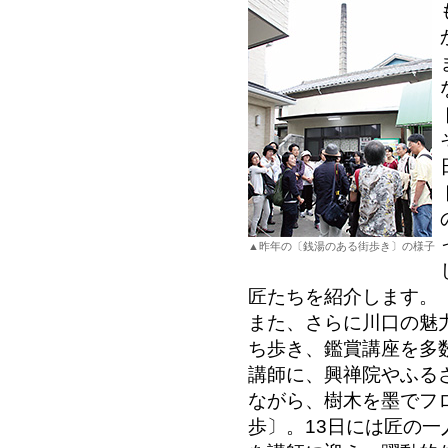
▲昨年の〔銭湯のある街歩き〕の様子
匠たちを紹介します。
また、さらに川口の魅
ち歩き、鑑賞講座を多
講師に、興禅院やふる
ながら、樹木を墨でフ
歩〕。13日には匠の