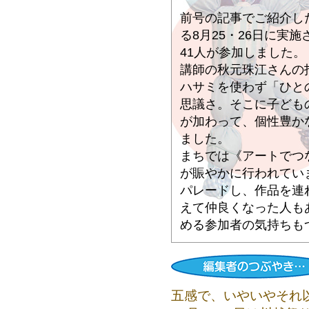
前号の記事でご紹介した
る8月25・26日に実
41人が参加しました。
講師の秋元珠江さんの
ハサミを使わず「ひと
思議さ。そこに子ども
が加わって、個性豊か
ました。
まちでは《アートでつ
が賑やかに行われてい
パレードし、作品を連
えて仲良くなった人も
める参加者の気持ちもつ
五感で、いやいやそれ以