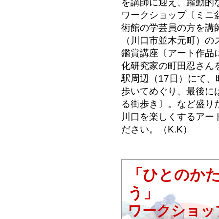
を講師に迎え、躍動的
ワークショップ〔ミニ
術館の学芸員の方を講
（川口市並木元町）の
鑑賞講座〔アート作品に
化研究家の町田忍さん
駅周辺（17日）にて
歩いてめぐり、最後に
る街歩き〕。など盛り
川口を楽しくするアー
ださい。（K.K）
「ひとのか
う」
ワークショッ