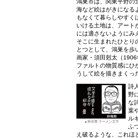
鴻巣市は、関東平野の
海など絵はがきになる
もなくて暮らしやすく
いける土地は、アート
には適さないようにみ
そこに生まれたひとり
とつとして、鴻巣を歩
画家・須田剋太（1906
ファルトの物質感にひ
うして絵を描きまくっ
詩
野
な
葉
ル
▲秋谷豊 ラーメン文字
ふ
え破るような、これほ