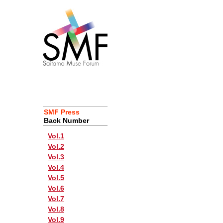
SMF Press
Back Number
Vol.1
Vol.2
Vol.3
Vol.4
Vol.5
Vol.6
Vol.7
Vol.8
Vol.9