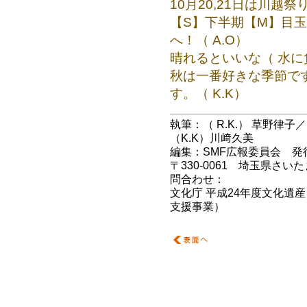
10月20,21日は川越
【S】下半期【M】目玉
へ！（ A.O）
晴れるといいな（ 水に
秋は一番好きな季節で
す。（ K.K）
執筆：（ R.K.） 草野律子／
（K.K）川﨑久美
編集：SMF広報委員会 発行：Sa
〒330-0061 埼玉県さい
問合わせ：
SMF.info@artpla
文化庁 平成24年度文化遺
支援事業）