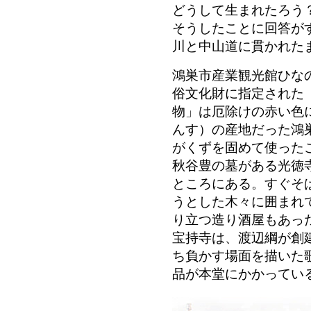
どうして生まれたろう
そうしたことに回答が
川と中山道に貫かれた
鴻巣市産業観光館ひなの
俗文化財に指定された
物」は厄除けの赤い色
んす）の産地だった鴻
がくずを固めて使った
秋谷豊の墓がある光徳
ところにある。すぐそ
うとした木々に囲まれ
り立つ造り酒屋もあっ
宝持寺は、渡辺綱が創
ち負かす場面を描いた
品が本堂にかかってい