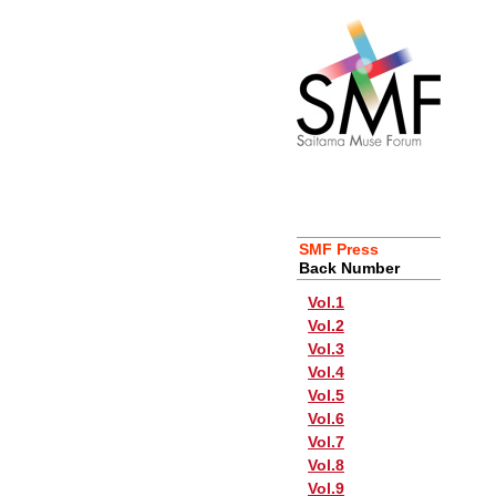
SMF Press
Back Number
Vol.1
Vol.2
Vol.3
Vol.4
Vol.5
Vol.6
Vol.7
Vol.8
Vol.9