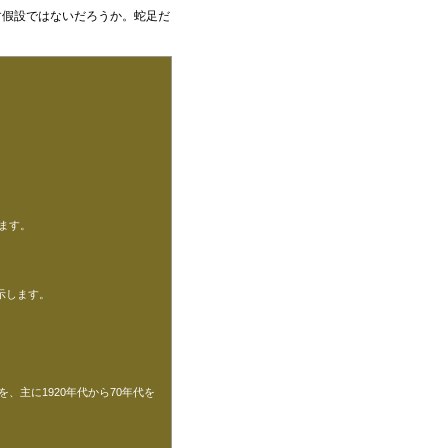
す假設ではないだろうか。蛇足だ
ます。
示します。
主に1920年代から70年代を