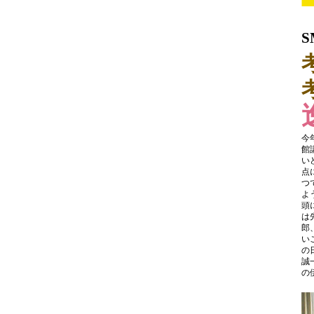
S
今
館
い
点
つ
よ
頭
は
郎
い
の
誠
の