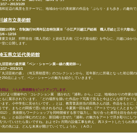
11/17～2013/1/20
浦和近辺の風景を主テーマに、地域ゆかりの美術家の作品を「ぶらり・まち歩き」の趣向で
川越市立美術館
開館10周年・市制施行90周年記念特別展Ⅲ「小江戸川越江戸絵画 職人尽絵と三十六歌仙」
11/6～12/16
重要文化財、狩野吉信《職人尽絵》と岩佐又兵衛《三十六歌仙額》を中心に、川越にゆかり
一堂に公開します。
埼玉県立近代美術館
丸沼芸術の森所蔵「ベン・シャーン展—線の魔術師—」
11/17～2013/1/1
「丸沼芸術の森」（埼玉県朝霞市）のコレクションから、近年新たに所蔵となった初公開の
そ250点によって、ベン・シャーンの魅力を紹介していきます。
今回は、うらわ美術館をピックアップします。
11/17より開催中の「コレクション展 描かれた『浦和』から」には、地域ゆかりの作家が
ともに展示されています。「どの場所を描いた作品か？写真で見ると今はどんな様子か？な
います。小中学生に見せたいです。」とは、教育普及担当の田島さんの談。作品をもとに、
うです。まちとの関係で思い出されるのは、今夏第一回を経た《アートでつなぐ人とまち･
2012》。美術館もワークショップを同時開催する形で協力し、知り合った者同士顔を合わ
いね。」と会話が弾むのだとか。新旧織り交ぜた『浦和』の魅力をアートで浮き彫りにしつ
気づいていけたら良いですね。およそ2ヶ月間の設備工事を終え、再スタートしたうらわ美術
い光の先には、どんな未来が開けていくでしょうか。（ A.O.）