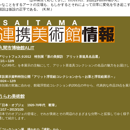
は木構法で応じてきた。11月25日、お話は内田祥哉さん。
ンなことをするアートの立場も、もしかするとそれによって日常に変化を引き起こ
假設は仮設の正字である。（K.M.）
入間市博物館ALIT
アリットフェスタ2012 特別展「茶の美探訪 アリット茶道具名品選」
11/1～12/9
「心の時代」を本展示の主軸にして、アリット茶道具コレクションの名品の魅力をお届けし
常設展示資料特別公開「アリット浮世絵コレクションから～お茶と浮世絵展示～」
10/24～12/9
特別展の実施に合わせ、館蔵浮世絵コレクション約200点の中から、代表的な作品19点を展
うらわ美術館
「日本・オブジェ 1920-70年代 断章」
11/17～2013/1/20
日本でのオブジェの登場と、それが美術とその周辺のさまざまな分野へと拡張してゆく様子を、
通して紹介します。
「コレクション展 描かれた『浦和』から」