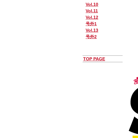
Vol.10
Vol.11
Vol.12
号外1
Vol.13
号外2
TOP PAGE