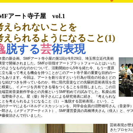
MFアート寺子屋 vol.1
考えられないことを
考えられるようになること(1)
逸
脱する
芸
術表現
年度の新企画、SMFアート寺小屋の第1回が9月29日、埼玉県立近代美術
講堂で開催されました。SMFが目指すアートプラットフォームとはいった
どのようなものなのかについて、活動開始から5年を経た今、もう一度原
に立ち返って考える機会を持つことがこのアート寺子屋の重要な目的の一
でもあります。今回は、アートを創り出すという行為が現在の社会とどの
うな結びつきを持っているのか、特に現代音楽などの先駆的芸術表現を念
に模索し、イメージを共有できる場をつくることを目指しました。この日
先端芸術音楽創作学会との共催というSMF初めての試みでした。私柴山拓
、塩野衛子さん、星（柴）玲子さんによる研究発表に続き、『考えられな
ことを考えられるようになること（1）～逸脱する芸術表現』という、こ
日のテーマによるパネルディスカッションを、同学会会員の沼野雄司さん（音楽学
一郎さん（メディアアーティスト）、SMF運営委員の高橋博夫さん（俳人）と、ゲ
伊藤俊治さんで行いました。
芸術表現が歴
きたプロセス