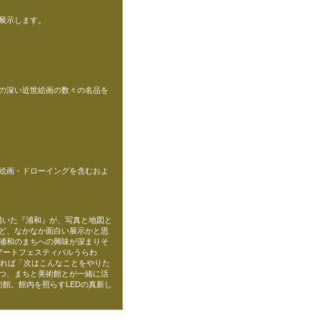
展示します。
の深い近世絵画の数々の名品を
絵画・ドローイングを含むおよ
描いた『浦和』が、写真と地図と
ど、なかなか面白い展示かと思
浦和のまちへの興味が深まりそ
アートフェスティバルうらわ
せれば「次はこんなことをやりた
つ、まちと美術館とが一緒に活
館。館内を照らすLEDの真新し