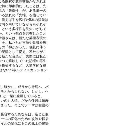
よる解釈や意見交換がなされま
で特に印象的だったことは、先
現の「先端性」が、ある単一の
いる流れの「先端」を指してい
、例えば手を広げた5本の指先は
方向を向いていながらもそれぞ
、という多様性を見失いがちで
か、という視点を共有したこと
伊藤さんは、新たな芸術表現の
」を、私たちが言語や意識を獲
らの「神がかった」儀礼に伴う
の記憶として捉え、私たちがこ
る新たな音楽が、実際には私た
かつて経験していた記憶の再生
を指摘するなど、人類学的な視
せないパネルディスカッション
策、確かに、成長から持続へ、パ
な考えかもしれない。しかし、ヘ
）と一緒に企画していると、
たいのも人情、だから住居は短寿
しまった。そこでテーマは假設の
を受容するためならば、応じた假
テージの変化のための改装や転居
タイルの変化にもこの風土の建築