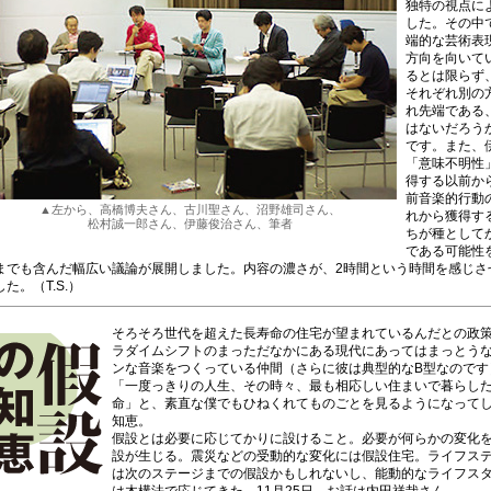
独特の視点に
した。その中
端的な芸術表
方向を向いて
るとは限らず
それぞれ別の
れ先端である
はないだろう
です。また、
「意味不明性
得する以前か
前音楽的行動
▲左から、高橋博夫さん、古川聖さん、沼野雄司さん、
れから獲得す
松村誠一郎さん、伊藤俊治さん、筆者
ちが種として
である可能性
までも含んだ幅広い議論が展開しました。内容の濃さが、2時間という時間を感じさ
した。（T.S.）
そろそろ世代を超えた長寿命の住宅が望まれているんだとの政
ラダイムシフトのまっただなかにある現代にあってはまっとう
ンな音楽をつくっている仲間（さらに彼は典型的なB型なのです
「一度っきりの人生、その時々、最も相応しい住まいで暮らし
命」と、素直な僕でもひねくれてものごとを見るようになって
知恵。
假設とは必要に応じてかりに設けること。必要が何らかの変化
設が生じる。震災などの受動的な変化には假設住宅。ライフス
は次のステージまでの假設かもしれないし、能動的なライフス