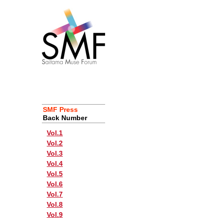
SMF Press
Back Number
Vol.1
Vol.2
Vol.3
Vol.4
Vol.5
Vol.6
Vol.7
Vol.8
Vol.9