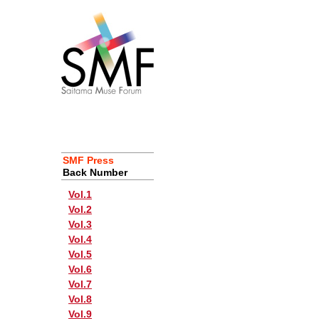
SMF Press
Back Number
Vol.1
Vol.2
Vol.3
Vol.4
Vol.5
Vol.6
Vol.7
Vol.8
Vol.9