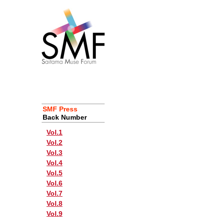
SMF Press
Back Number
Vol.1
Vol.2
Vol.3
Vol.4
Vol.5
Vol.6
Vol.7
Vol.8
Vol.9