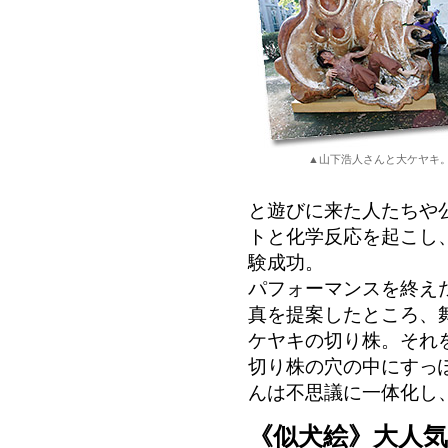
▲山下浩人さんと大ケヤキ
と遊びに来た人たちや
トと化学反応を起こし
験成功。
パフォーマンスを終え
真を提案したところ、
ケヤキの切り株。それ
切り株の穴の中にすっ
んは不思議に一体化し
《似犬絵》大人気