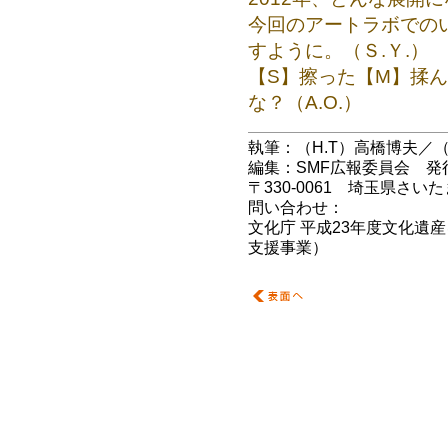
今回のアートラボでの
すように。（Ｓ.Ｙ.）
【S】擦った【M】揉ん
な？（A.O.）
執筆：（H.T）高橋博夫／（H
編集：SMF広報委員会 発行：「
〒330-0061 埼玉県さい
問い合わせ：
SMF.info@artp
文化庁 平成23年度文化遺
支援事業）