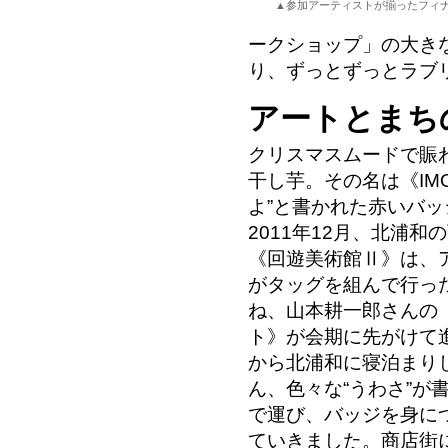
▲参加アーティストが揃ったフィ
ークショップ」の大き
り、ずっとずっとラブリ
アートとまち
クリスマスムードで賑
干し芋。その名は《IMO
よ”と書かれた赤いバ
2011年12月、北浦
《回遊美術館Ⅱ》は、
がタッグを組んで行っ
ね、山本耕一郎さんの
ト》が会期に先がけて
から北浦和に寝泊まり
ん、色々な“うわさ”が
で運び、バッジを身に
ていきました。商店街