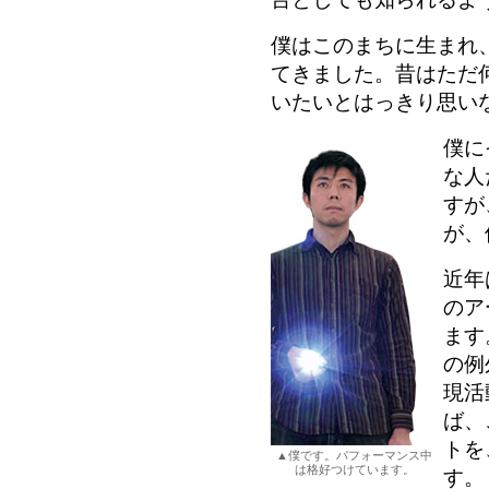
僕はこのまちに生まれ
てきました。昔はただ
いたいとはっきり思い
僕に
な人
すが
が、
近年
のア
ます
の例
現活
ば、
トを
▲僕です。パフォーマンス中
は格好つけています。
す。