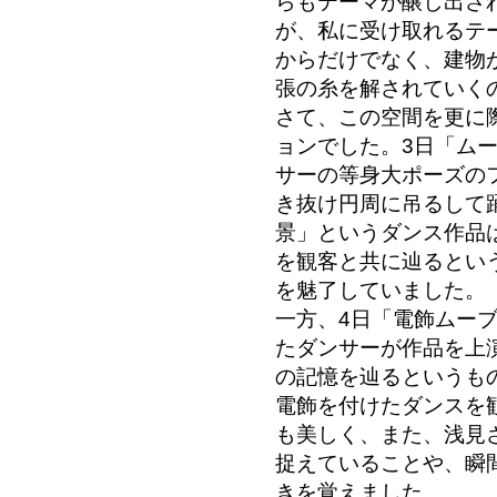
らもテーマが醸し出さ
が、私に受け取れるテ
からだけでなく、建物
張の糸を解されていく
さて、この空間を更に
ョンでした。3日「ム
サーの等身大ポーズの
き抜け円周に吊るして
景」というダンス作品
を観客と共に辿るとい
を魅了していました。
一方、4日「電飾ムー
たダンサーが作品を上
の記憶を辿るというも
電飾を付けたダンスを
も美しく、また、浅見
捉えていることや、瞬
きを覚えました。