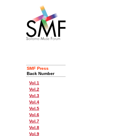
SMF Press
Back Number
Vol.1
Vol.2
Vol.3
Vol.4
Vol.5
Vol.6
Vol.7
Vol.8
Vol.9