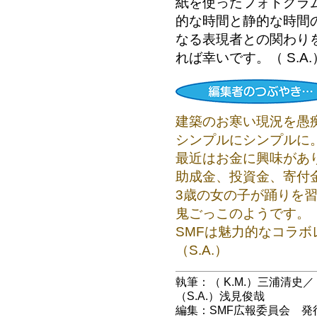
紙を使ったフォトグラ
的な時間と静的な時間
なる表現者との関わり
れば幸いです。（ S.A.
建築のお寒い現況を愚痴
シンプルにシンプルに。
最近はお金に興味があ
助成金、投資金、寄付金
3歳の女の子が踊りを
鬼ごっこのようです。（K
SMFは魅力的なコラ
（S.A.）
執筆：（ K.M.）三浦清史／
（S.A.）浅見俊哉
編集：SMF広報委員会 発行：「